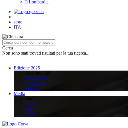
Il Lombardia
store
ITA
Cerca
Non sono stati trovati risultati per la tua ricerca...
Edizione 2025
Edizione 2025
Recap Corsa
Classifiche
Squadre
Media
Media
News
Foto
Video