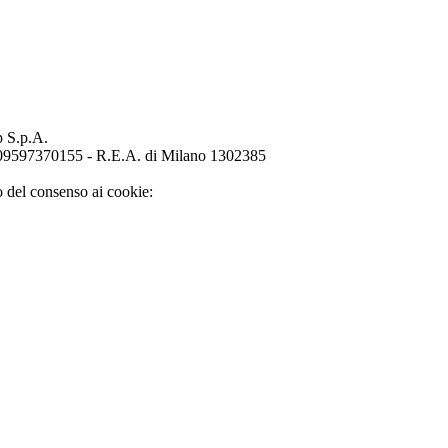
p S.p.A.
o 09597370155 - R.E.A. di Milano 1302385
o del consenso ai cookie: