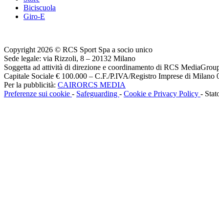
Biciscuola
Giro-E
Copyright 2026 © RCS Sport Spa a socio unico
Sede legale: via Rizzoli, 8 – 20132 Milano
Soggetta ad attività di direzione e coordinamento di RCS MediaGrou
Capitale Sociale € 100.000 – C.F./P.IVA/Registro Imprese di Milan
Per la pubblicità:
CAIRORCS MEDIA
Preferenze sui cookie
-
Safeguarding
-
Cookie e Privacy Policy
- Stat