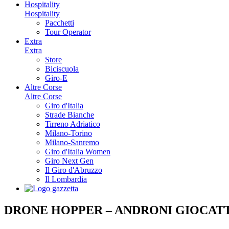
Hospitality
Hospitality
Pacchetti
Tour Operator
Extra
Extra
Store
Biciscuola
Giro-E
Altre Corse
Altre Corse
Giro d'Italia
Strade Bianche
Tirreno Adriatico
Milano-Torino
Milano-Sanremo
Giro d'Italia Women
Giro Next Gen
Il Giro d'Abruzzo
Il Lombardia
DRONE HOPPER – ANDRONI GIOCAT