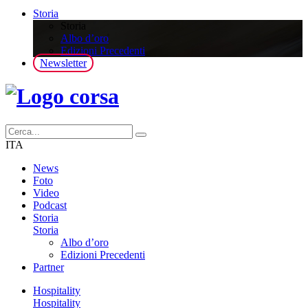
Storia
Storia
Albo d’oro
Edizioni Precedenti
Newsletter
ITA
News
Foto
Video
Podcast
Storia
Storia
Albo d’oro
Edizioni Precedenti
Partner
Hospitality
Hospitality