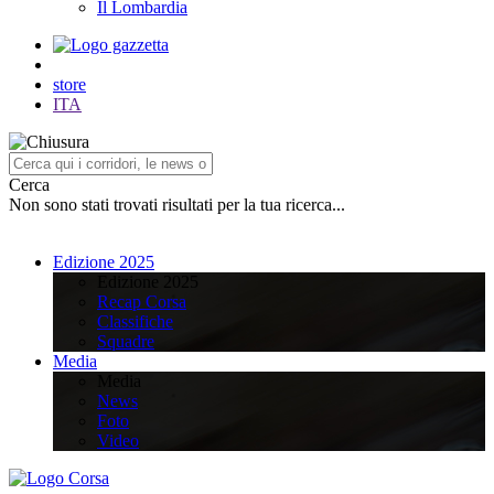
Il Lombardia
store
ITA
Cerca
Non sono stati trovati risultati per la tua ricerca...
Edizione 2025
Edizione 2025
Recap Corsa
Classifiche
Squadre
Media
Media
News
Foto
Video