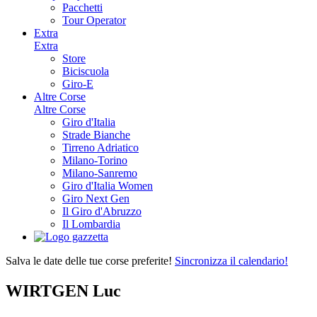
Pacchetti
Tour Operator
Extra
Extra
Store
Biciscuola
Giro-E
Altre Corse
Altre Corse
Giro d'Italia
Strade Bianche
Tirreno Adriatico
Milano-Torino
Milano-Sanremo
Giro d'Italia Women
Giro Next Gen
Il Giro d'Abruzzo
Il Lombardia
Salva le date delle tue corse preferite!
Sincronizza il calendario!
WIRTGEN Luc