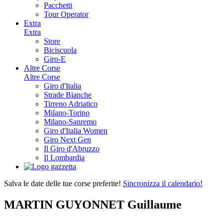
Pacchetti
Tour Operator
Extra
Extra
Store
Biciscuola
Giro-E
Altre Corse
Altre Corse
Giro d'Italia
Strade Bianche
Tirreno Adriatico
Milano-Torino
Milano-Sanremo
Giro d'Italia Women
Giro Next Gen
Il Giro d'Abruzzo
Il Lombardia
Salva le date delle tue corse preferite!
Sincronizza il calendario!
MARTIN GUYONNET Guillaume