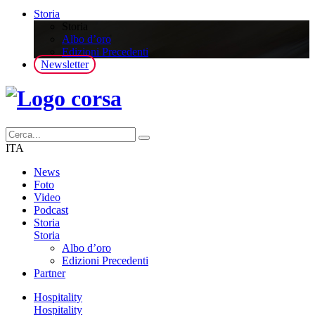
Storia
Storia
Albo d’oro
Edizioni Precedenti
Newsletter
ITA
News
Foto
Video
Podcast
Storia
Storia
Albo d’oro
Edizioni Precedenti
Partner
Hospitality
Hospitality