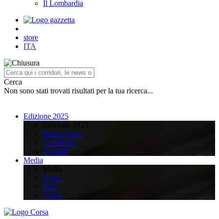
Il Lombardia
store
ITA
Cerca
Non sono stati trovati risultati per la tua ricerca...
Edizione 2025
Edizione 2025
Recap Corsa
Classifiche
Squadre
Media
Media
News
Foto
Video