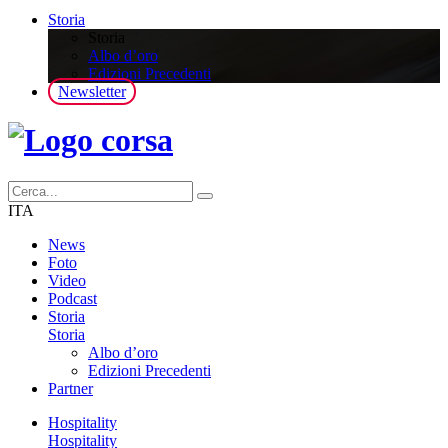
Storia
Storia
Albo d’oro
Edizioni Precedenti
Newsletter
ITA
News
Foto
Video
Podcast
Storia
Storia
Albo d’oro
Edizioni Precedenti
Partner
Hospitality
Hospitality