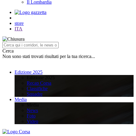
Il Lombardia
store
ITA
Cerca
Non sono stati trovati risultati per la tua ricerca...
Edizione 2025
Edizione 2025
Recap Corsa
Classifiche
Squadre
Media
Media
News
Foto
Video