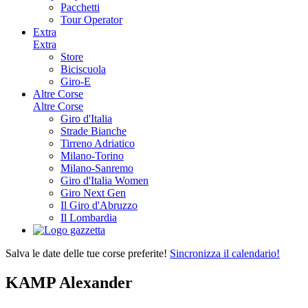
Pacchetti
Tour Operator
Extra
Extra
Store
Biciscuola
Giro-E
Altre Corse
Altre Corse
Giro d'Italia
Strade Bianche
Tirreno Adriatico
Milano-Torino
Milano-Sanremo
Giro d'Italia Women
Giro Next Gen
Il Giro d'Abruzzo
Il Lombardia
Salva le date delle tue corse preferite!
Sincronizza il calendario!
KAMP Alexander